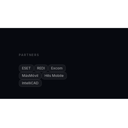
PARTNERS
ESET
REDI
Excom
MásMóvil
Hits Mobile
IntelliCAD