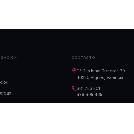
EGACIÓN
CONTACTO
C/ Cardenal Cisneros 20
46230 Alginet, Valencia
cios
961 753 501
argas
639 605 465
acto
infor@infor-sti.com