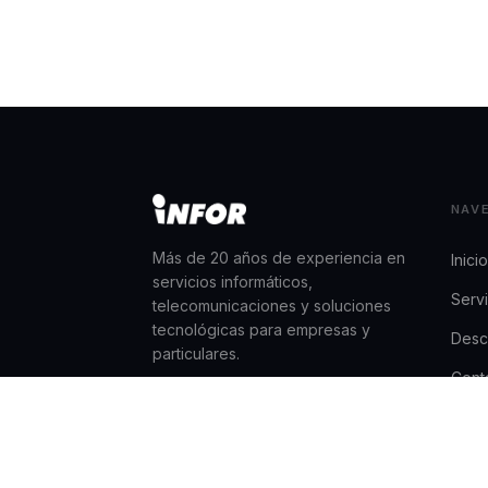
NAV
Más de 20 años de experiencia en
Inicio
servicios informáticos,
Servi
telecomunicaciones y soluciones
tecnológicas para empresas y
Desc
particulares.
Cont
TIENDA ONLINE