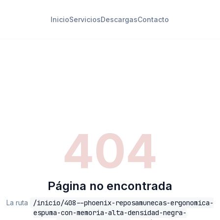
Inicio
Servicios
Descargas
Contacto
404
Página no encontrada
La ruta
/inicio/408--phoenix-reposamunecas-ergonomica-
espuma-con-memoria-alta-densidad-negra-