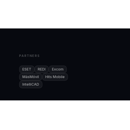
PARTNERS
ESET
REDI
Excom
MásMóvil
Hits Mobile
IntelliCAD