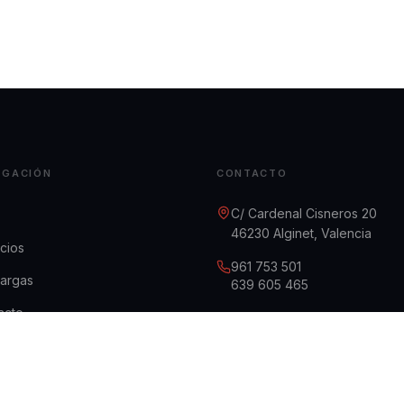
EGACIÓN
CONTACTO
C/ Cardenal Cisneros 20
46230 Alginet, Valencia
cios
961 753 501
argas
639 605 465
acto
infor@infor-sti.com