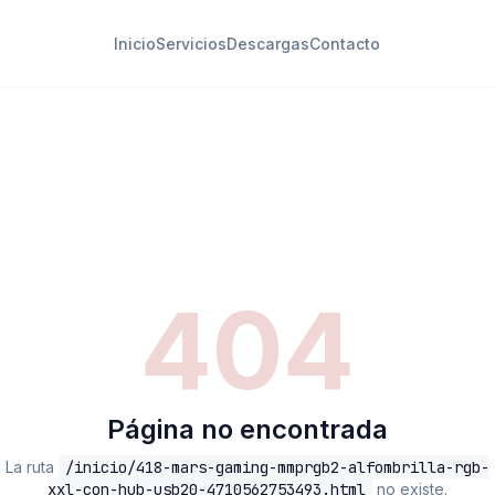
Inicio
Servicios
Descargas
Contacto
404
Página no encontrada
La ruta
/inicio/418-mars-gaming-mmprgb2-alfombrilla-rgb-
xxl-con-hub-usb20-4710562753493.html
no existe.