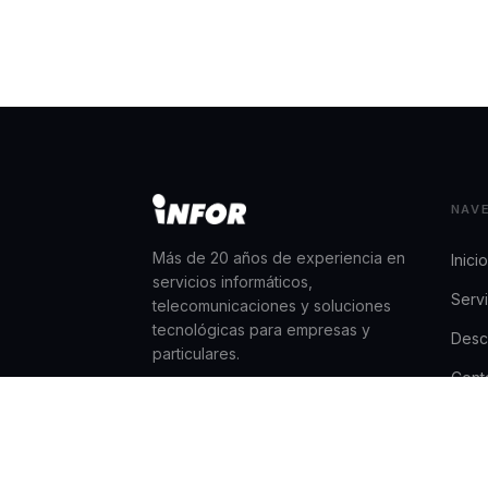
NAV
Más de 20 años de experiencia en
Inicio
servicios informáticos,
Servi
telecomunicaciones y soluciones
tecnológicas para empresas y
Desc
particulares.
Cont
TIENDA ONLINE